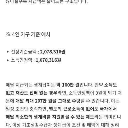
많아질수록 지급액은 줄어드는 구조입니다.
※ 4인 가구 기준 예시
선정기준금액 :
2,078,316원
소득인정액 :
1,078,316원
매달 지급되는 생계급여는
약 100만 원
입니다. 만약
소득도
없고 재산도 전혀 없는 경우
라면, 소득인정액이 0원이 되기 때
문에
매달 최대 207만 원을 그대로 수령
할 수 있습니다. 이는
일정 조건만 충족하면,
별도의 근로소득이 없어도 국가에서
매달 최소한의 생계비를 지원받을 수 있는 제도
라는 의미입니
다. 이상 기초생활수급자 생계급여 조건 및 혜택에 대해 정리