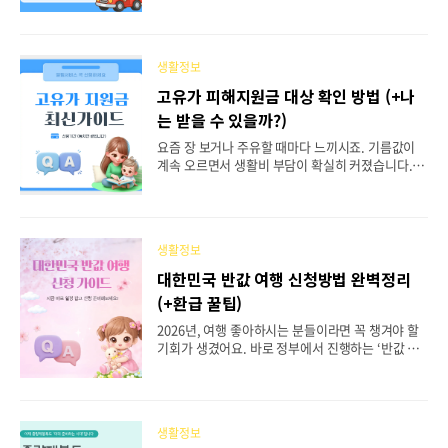
전 일시정지 단속에 바로 적발될 수 있고 벌금·벌점
까지 부과될 수 있습니다. “설마 이걸로 걸리겠어?”
싶지만 실제로 많이 적발되는 구간이 바로 우회전입
생활정보
니다. 그래서 오늘은 우회전 일시정지 단속 기준부터
벌금, 실제 단속 사례까지 핵심만 정리해드리겠습니
고유가 피해지원금 대상 확인 방법 (+나
다. 우회전 일시정지 단속, 강화된 이유는 무엇일까?
는 받을 수 있을까?)
요즘 들어 우회전 단속이 눈에 띄게 늘어난 느낌 드
시죠? 이건 단순히 규정을 더 까다롭게 만든 것이 아
요즘 장 보거나 주유할 때마다 느끼시죠. 기름값이
니라 보행자 사고를 줄이기 위한 변화라고 보시면 됩
계속 오르면서 생활비 부담이 확실히 커졌습니다. 이
니다. 특히 교차로에서는 우회전 차량과 횡단보도를
런 상황을 반영해서 정부가‘고유가 피해지원금 지급
건너는..
계획’을 공식 발표했습니다. 이번 지원금은 단순 이
벤트가 아니라 국민 약 70%를 대상으로 실제 현금
성 지원이 이루어지는 정책인데요. “나는 얼마 받을
생활정보
까?” “나도 대상일까?” “신청은 어떻게 하지?” 헷갈
리는 부분이 많기 때문에 지금부터 금액, 대상, 신청
대한민국 반값 여행 신청방법 완벽정리
방법까지 한 번에 쉽게 정리해드릴게요. ... 고유가
(+환급 꿀팁)
피해지원금 얼마 받을까? 아마 가장 궁금한 부분이
바로 이거죠. “나는 얼마 받을 수 있을까?” 이번 고유
2026년, 여행 좋아하시는 분들이라면 꼭 챙겨야 할
가 피해지원금은 소득 수준과 거주 지역에 따라 금액
기회가 생겼어요. 바로 정부에서 진행하는 ‘반값 여
이 다르게 지급됩니다. 1. 취약계층 지원금 먼저, ..
행’ 지역사랑 휴가지원 사업입니다. 여행비 부담이
큰 요즘, 비용의 절반을 돌려받을 수 있어 많은 관심
을 받고 있는데요. 다만 신청 과정이 조금 헷갈릴 수
있어서 신청 방법부터 환급받는 핵심 포인트까지 꼭
생활정보
필요한 내용만 쉽게 정리해드릴게요. 대한민국 반값