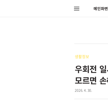
메인화면
메
뉴
생활정보
우회전 일
모르면 손
2026. 4. 30.