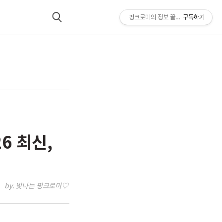
핑크로미의 정보 꿀팁 모음*★
구독하기
검
색
6 최신,
by. 빛나는 핑크로미♡