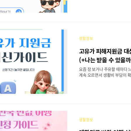
도 우회전 일시정지 단속에 바로
벌금·벌점까지 부과될 수 있습니
걸리겠어?” 싶지만 실제로 많이
바로 우회전입니다. 그래서 오
지 단속 기준부터 벌금, 실제 
만 정리해드리겠습니다. 우회전
생활정보
강화된 이유는 무엇일까? 요즘 
이 눈에 띄게 늘어난 느낌 드시죠
고유가 피해지원금 대
정을 더 까다롭게 만든 것이 아
줄이기 위한 변화라고 보시면 됩
(+나는 받을 수 있을까
에서는 우회전 차량과 횡단보도를
요즘 장 보거나 주유할 때마다 
계속 오르면서 생활비 부담이 
이런 상황을 반영해서 정부가‘
지급계획’을 공식 발표했습니다
단순 이벤트가 아니라 국민 약 
실제 현금성 지원이 이루어지는 
는 얼마 받을까?” “나도 대상일
게 하지?” 헷갈리는 부분이 많
금액, 대상, 신청방법까지 한 
생활정보
릴게요. ... 고유가 피해지원금 
가장 궁금한 부분이 바로 이거죠.