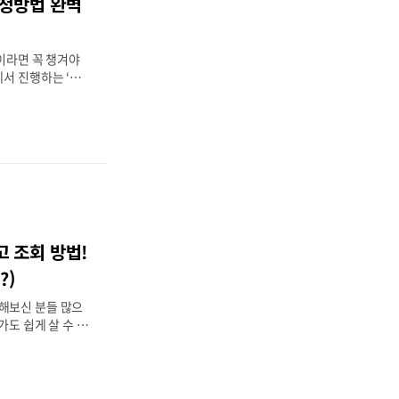
신청방법 완벽
지원금은 소득 수준
르게 지급됩니다.
들이라면 꼭 챙겨야
에서 진행하는 ‘반
업입니다. 여행비
 돌려받을 수 있어
만 신청 과정이 조
부터 환급받는 핵심
쉽게 정리해드릴게
상! 🛬 누가 신청
8세 이상 대한민국
다. 즉, 특별한
 대부분 신청할 수
 조회 방법!
. 하지만 여기서
가 있습니다. 일부
?)
해보신 분들 많으
가도 쉽게 살 수 있
도 없는 경우가 많
갔다가 허탕치는 일
 그래서 이제는 그
 움직이는 것이 더