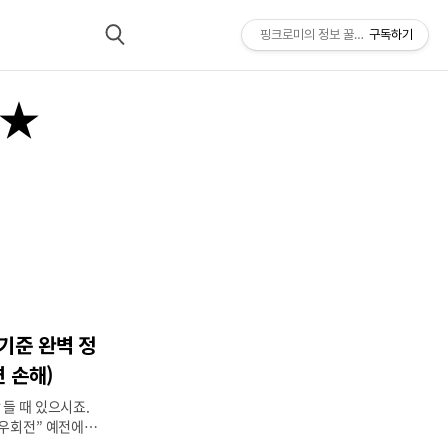
핑크로미의 정보 꿀팁 모음*★
구독하기
검
색
*★
기준 완벽 정
면 손해)
 들 때 있으시죠.
 우회전” 예전에는
 이런 행동 하나로