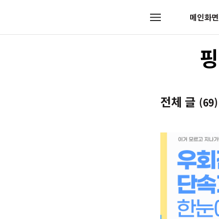
메인화면
메
뉴
핑
전체 글
(69)