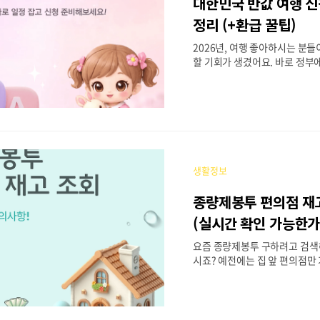
대한민국 반값 여행 
수 있을까?” 이번 고유가 피해
과 거주 지역에 따라 금액이 다
정리 (+환급 꿀팁)
1. 취약계층 지원금 먼저, ..
2026년, 여행 좋아하시는 분
할 기회가 생겼어요. 바로 정부
값 여행’ 지역사랑 휴가지원 사
부담이 큰 요즘, 비용의 절반을
많은 관심을 받고 있는데요. 다
금 헷갈릴 수 있어서 신청 방법
포인트까지 꼭 필요한 내용만 
요. 대한민국 반값 여행, 신청 대
할 수 있을까? 기본적으로 만 1
생활정보
국민이라면 누구나 신청 가능합니
소득 기준이나 복잡한 조건 없이
종량제봉투 편의점 재고
있다는 점이 가장 큰 장점이에요
꼭 알아두셔야 할 중요한 포인트
(실시간 확인 가능한가
지자체는 관외 거주자 ..
요즘 종량제봉투 구하려고 검색
시죠? 예전에는 집 앞 편의점만 
었지만, 요즘은 몇 군데를 돌아
습니다. “설마 없겠어?” 하고 
이 점점 늘고 있는 상황입니다.
냥 방문하기보다 미리 확인하고