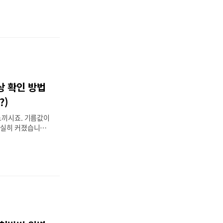
 적발될 수 있고
다. “설마 이걸로
 적발되는 구간이
늘은 우회전 일시정
단속 사례까지 핵심
 일시정지 단속,
들어 우회전 단속
? 이건 단순히 규
상 확인 방법
니라 보행자 사고를
니다. 특히 교차로
?)
 건너는..
느끼시죠. 기름값이
확실히 커졌습니다.
고유가 피해지원금
. 이번 지원금은
70%를 대상으로
정책인데요. “나
까?” “신청은 어떻
기 때문에 지금부터
번에 쉽게 정리해드
얼마 받을까? 아마
 “나는 얼마 받을